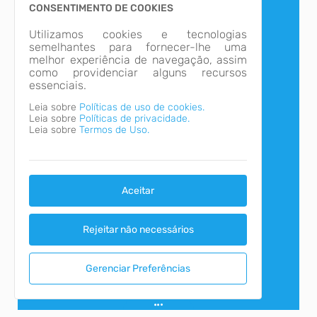
CONSENTIMENTO DE COOKIES
Carregando...
Utilizamos cookies e tecnologias
semelhantes para fornecer-lhe uma
melhor experiência de navegação, assim
como providenciar alguns recursos
essenciais.
Leia sobre
Políticas de uso de cookies.
Leia sobre
Políticas de privacidade.
Leia sobre
Termos de Uso.
Carregando...
Aceitar
Rejeitar não necessários
Gerenciar Preferências
Carregando...