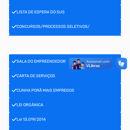
LISTA DE ESPERA DO SUS
CONCURSOS/PROCESSOS SELETIVOS/
PRESTAÇÃO DE CONTAS IN20
EDITAL DE NOTIFICAÇÃO DE DÍVID
SALA DO EMPREENDEDOR
CARTA DE SERVIÇOS
CUNHA PORÃ MAIS EMPREGOS
LEI ORGÂNICA
Lei 13.019/2014