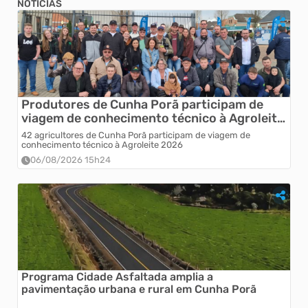
NOTÍCIAS
Produtores de Cunha Porã participam de
viagem de conhecimento técnico à Agroleite
2026
42 agricultores de Cunha Porã participam de viagem de
conhecimento técnico à Agroleite 2026
06/08/2026 15h24
Programa Cidade Asfaltada amplia a
pavimentação urbana e rural em Cunha Porã